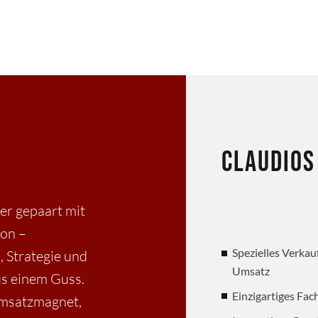
Claudios
uer gepaart mit
ion –
Spezielles Verkau
, Strategie und
Umsatz
s einem Guss.
Einzigartiges Fac
Umsatzmagnet,