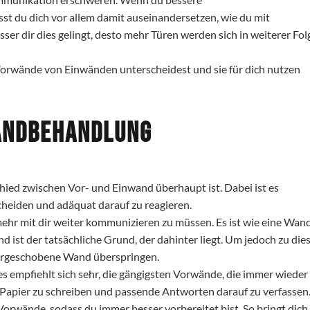
t du dich vor allem damit auseinandersetzen, wie du mit
 dir dies gelingt, desto mehr Türen werden sich in weiterer Fol
l Vorwände von Einwänden unterscheidest und sie für dich nutzen
andbehandlung
chied zwischen Vor- und Einwand überhaupt ist. Dabei ist es
cheiden und adäquat darauf zu reagieren.
ehr mit dir weiter kommunizieren zu müssen. Es ist wie eine Wand
nd ist der tatsächliche Grund, der dahinter liegt. Um jedoch zu di
vorgeschobene Wand überspringen.
es empfiehlt sich sehr, die gängigsten Vorwände, die immer wieder
 Papier zu schreiben und passende Antworten darauf zu verfassen
rwände, sodass du immer besser vorbereitet bist. So bringt dich