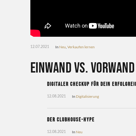
In
Neu
,
Verkaufen lernen
12.07.2021
Einwand vs. Vorwand
Digitaler CheckUp für dein erfolgre
In
Digitalisierung
12.08.2021
Der Clubhouse-Hype
In
Neu
12.08.2021