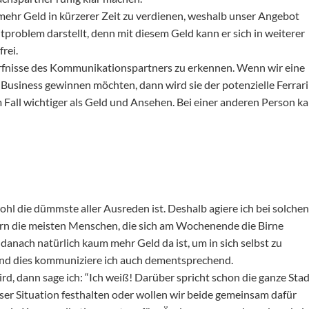
ehr Geld in kürzerer Zeit zu verdienen, weshalb unser Angebot
itproblem darstellt, denn mit diesem Geld kann er sich in weiterer
frei.
dürfnisse des Kommunikationspartners zu erkennen. Wenn wir eine
 Business gewinnen möchten, dann wird sie der potenzielle Ferrari
dem Fall wichtiger als Geld und Ansehen. Bei einer anderen Person k
ohl die dümmste aller Ausreden ist. Deshalb agiere ich bei solchen
ern die meisten Menschen, die sich am Wochenende die Birne
nach natürlich kaum mehr Geld da ist, um in sich selbst zu
. Und dies kommuniziere ich auch dementsprechend.
d, dann sage ich: “Ich weiß! Darüber spricht schon die ganze Stad
ieser Situation festhalten oder wollen wir beide gemeinsam dafür