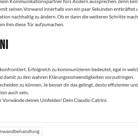
ich mein Kommunikationspartner fürs Ändern aussprechen, denn kei
somit seinen Vorwand innerhalb von ein paar Sekunden entkräftet 
tuation nachhaltig zu ändern. Ob er dann die weiteren Schritte mach
n, um ihm diese Tür aufzumachen.
ni
nfrontiert. Erfolgreich zu kommunizieren bedeutet, egal in welc
nd damit zu den wahren Klärungsnotwendigkeiten vorzudringen.
cheiden zu können. Je besser dir das gelingt, desto effizienter un
ion auch sein.
her Vorwände deines Umfeldes! Dein Claudio Catrini.
inwandbehandlung