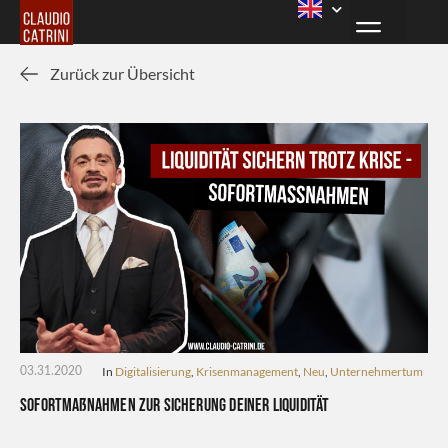
Zurück zur Übersicht
In
Digitalisierung
,
Krisenmanagement
,
Neu
,
Unternehmertum
03.31.2020
Sofortmaßnahmen zur Sicherung deiner Liquidität