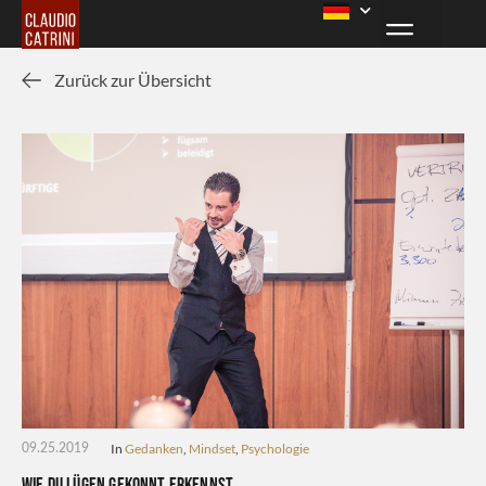
Zurück zur Übersicht
In
Gedanken
,
Mindset
,
Psychologie
09.25.2019
Wie du Lügen gekonnt erkennst