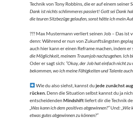
Technik von Tony Robbins, die er auf einem seiner S
Dank ist nichts schlimmeres passiert! Gott sei Dank ha
die teuren Sitzbezüge gelaufen, sonst hätte ich mein Au
??‍?
Max Mustermann verliert seinen Job – Das ist 
denn: Während er nun von Zukunftsängsten geplagt i
auch hier kann er einen Reframe machen, indem er si
die Möglichkeit, meinem Traumjob nachzugehen. Ich bin
Oder er sagt sich:
“Okay, der Job hat einfach nicht zu
bekommen, wo ich meine Fähigkeiten und Talente auch
Wie du also siehst, kannst du
jede zunächst auge
rücken
. Denn die Situation selbst kannst du ja ni
entscheidenden
Mindshift
liefert dir die Technik 
„Was kann ich dem positives abgewinnen?“
Und:
„Wie 
etwas gutes abgewinnen zu können?“