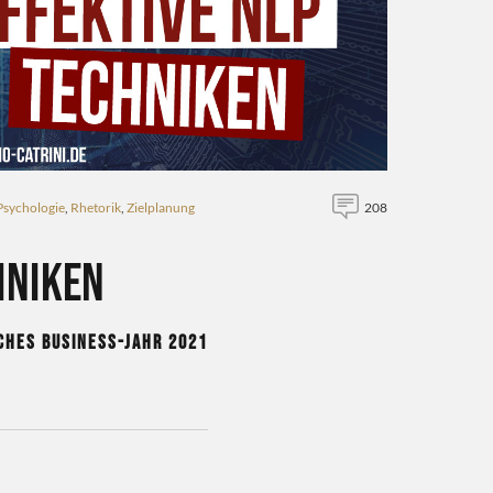
Psychologie
,
Rhetorik
,
Zielplanung
208
hniken
iches Business-Jahr 2021