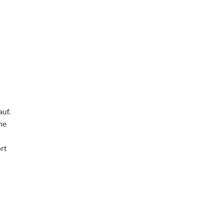
uf.
che
rt