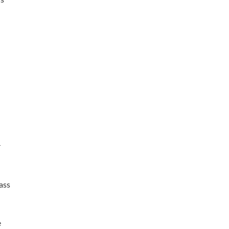
r
ass
d
e