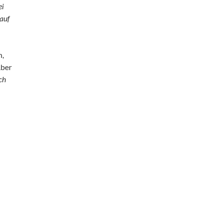
ei
 auf
n,
Aber
ch