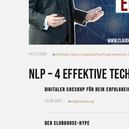
In
Mindset
,
Neuro-Linguistisches Programmieren
,
04.17.2020
NLP – 4 effektive Tec
Digitaler CheckUp für dein erfolgre
In
Digitalisierung
12.08.2021
Der Clubhouse-Hype