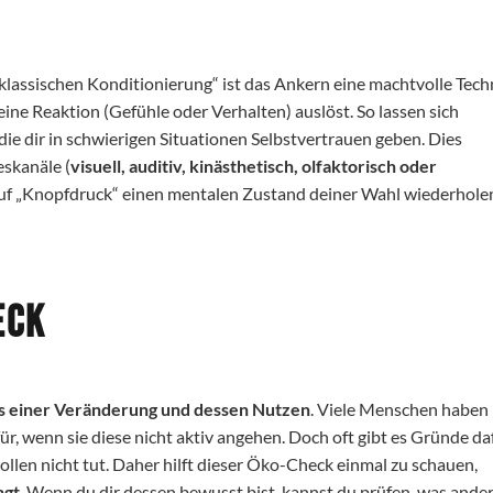
lassischen Konditionierung“ ist das Ankern eine machtvolle Tech
ine Reaktion (Gefühle oder Verhalten) auslöst. So lassen sich
 die dir in schwierigen Situationen Selbstvertrauen geben.
Dies
eskanäle (
visuell, auditiv, kinästhetisch, olfaktorisch oder
auf „Knopfdruck“ einen mentalen Zustand deiner Wahl wiederhole
heck
is einer Veränderung und dessen Nutzen
. Viele Menschen haben
für, wenn sie diese nicht aktiv angehen. Doch oft gibt es Gründe da
llen nicht tut. Daher hilft dieser Öko-Check einmal zu schauen,
ngt
. Wenn du dir dessen bewusst bist, kannst du prüfen, was ande